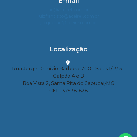
E-mail
ac@aceireli.com.br
luizfrancisco@aceireli.com.br
jacqueline@aceireli.com.br
Localização
Rua Jorge Dionízio Barbosa, 200 - Salas 1/ 3/ 5 -
Galpão A e B
Boa Vista 2, Santa Rita do Sapucaí/MG
CEP: 37538-628