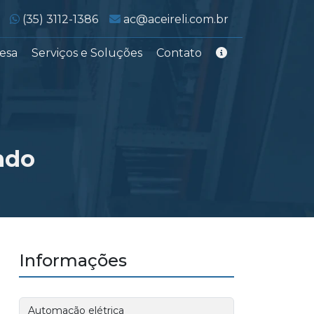
WhatsApp:
E-mail:
(35) 3112-1386
ac@aceireli.com.br
esa
Serviços e Soluções
Contato
ndo
Informações
Automação elétrica