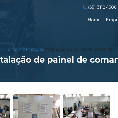
Telefone:
(35) 3112-1386
Home
Empr
Home
Informações
Instalação de painel de comando
stalação de painel de coma